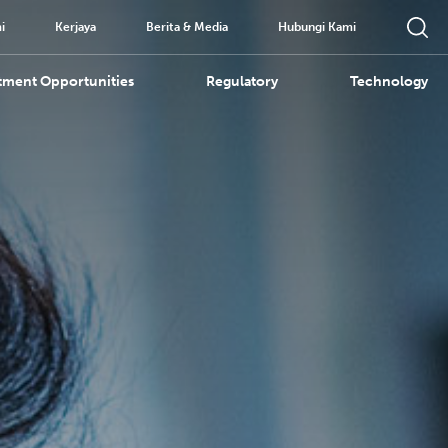
i
Kerjaya
Berita & Media
Hubungi Kami
tment Opportunities
Regulatory
Technology