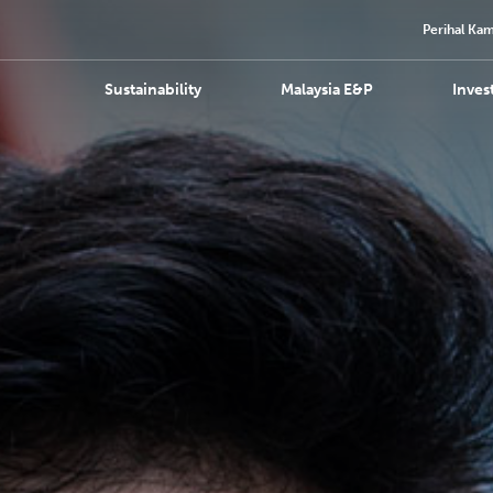
Perihal Kam
Sustainability
Malaysia E&P
Inves