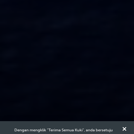
Dengan mengklik “Terima Semua Kuki”, anda bersetuju
Malaysia E&P