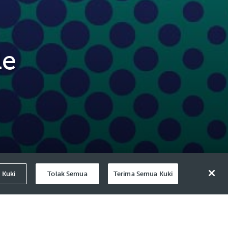
le
 Kuki
Tolak Semua
Terima Semua Kuki