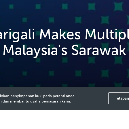
igali Makes Multip
 Malaysia's Sarawak
inkan penyimpanan kuki pada peranti anda
Tetapan
an dan membantu usaha pemasaran kami.