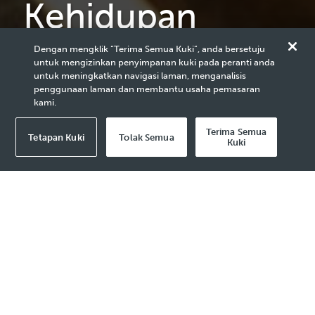
Kehidupan
Dengan mengklik “Terima Semua Kuki”, anda bersetuju
Ketahui lebih lanjut mengenai cara anda boleh
untuk mengizinkan penyimpanan kuki pada peranti anda
mengembangkan kerjaya anda dan mengenali pengalaman
untuk meningkatkan navigasi laman, menganalisis
kerja di PETRONAS.
penggunaan laman dan membantu usaha pemasaran
kami.
Terima Semua
Tetapan Kuki
Tolak Semua
Kuki
Kelab dan Persatuan