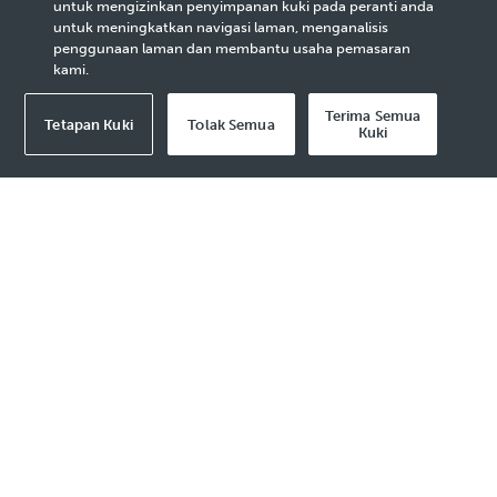
Kenyataan
untuk mengizinkan penyimpanan kuki pada peranti anda
untuk meningkatkan navigasi laman, menganalisis
penggunaan laman dan membantu usaha pemasaran
Privasi
kami.
Terima Semua
Tetapan Kuki
Tolak Semua
Kuki
BM
Tarikh kemaskini terakhir: April 2022
Petroliam Nasional Berhad (PETRONAS) dan
kumpulan syarikatnya, termasuk subsidiari-
subsidiarinya dan kumpulan syarikatnya
("
PETRONAS"
atau
"Kami"
) komited dalam
melindungi dan menghormati privasi anda.