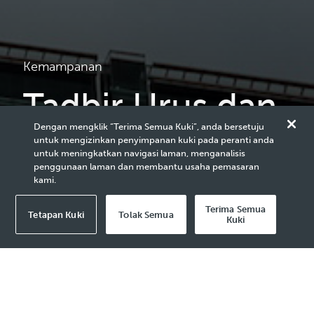
Kemampanan
Tadbir Urus dan
Dengan mengklik “Terima Semua Kuki”, anda bersetuju
Etika
untuk mengizinkan penyimpanan kuki pada peranti anda
untuk meningkatkan navigasi laman, menganalisis
penggunaan laman dan membantu usaha pemasaran
kami.
Terima Semua
Tetapan Kuki
Tolak Semua
Kuki
Tadbir Urus Korporat