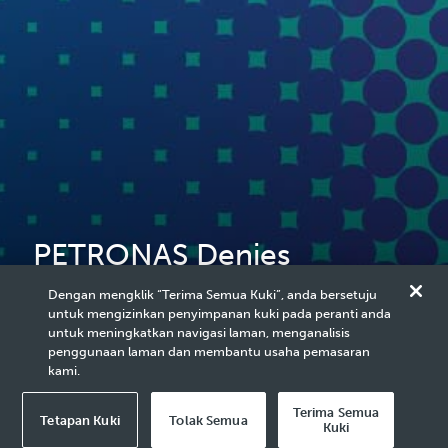
PETRONAS Denies
Involvement in Reported
Dengan mengklik “Terima Semua Kuki”, anda bersetuju
untuk mengizinkan penyimpanan kuki pada peranti anda
Diesel Supply to Philippines
untuk meningkatkan navigasi laman, menganalisis
penggunaan laman dan membantu usaha pemasaran
kami.
Terima Semua
Tetapan Kuki
Tolak Semua
Kuki