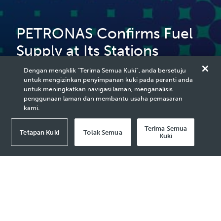
PETRONAS Confirms Fuel
Supply at Its Stations
Secured Through End of
Dengan mengklik “Terima Semua Kuki”, anda bersetuju
untuk mengizinkan penyimpanan kuki pada peranti anda
June 2026
untuk meningkatkan navigasi laman, menganalisis
penggunaan laman dan membantu usaha pemasaran
kami.
Terima Semua
Tetapan Kuki
Tolak Semua
Kuki
2026 Media Release - 15 Apr
KUALA LUMPUR, 15 April 2026
- PETRONAS
confirms that fuel supply across its network of