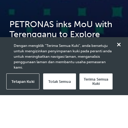
PETRONAS inks MoU with
Terengganu to Explore
Nature-based Solutions
Dengan mengklik “Terima Semua Kuki”, anda bersetuju
untuk mengizinkan penyimpanan kuki pada peranti anda
Projects
untuk meningkatkan navigasi laman, menganalisis
penggunaan laman dan membantu usaha pemasaran
kami.
Terima Semua
Tetapan Kuki
Tolak Semua
Kuki
2026 Media Release - 21 Apr
KUALA LUMPUR, 16 April 2026
– PETRONAS