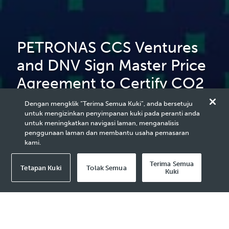
PETRONAS CCS Ventures
and DNV Sign Master Price
Agreement to Certify CO2
Storage Sites for CCS
Dengan mengklik “Terima Semua Kuki”, anda bersetuju
untuk mengizinkan penyimpanan kuki pada peranti anda
Projects in Malaysia
untuk meningkatkan navigasi laman, menganalisis
penggunaan laman dan membantu usaha pemasaran
kami.
Terima Semua
Tetapan Kuki
Tolak Semua
Kuki
2024 Media Release - 6 Jun