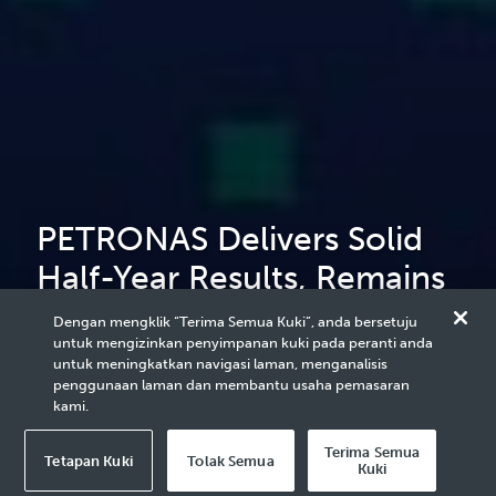
PETRONAS Delivers Solid
Half-Year Results, Remains
Focused Amidst
Dengan mengklik “Terima Semua Kuki”, anda bersetuju
untuk mengizinkan penyimpanan kuki pada peranti anda
Uncertainties
untuk meningkatkan navigasi laman, menganalisis
penggunaan laman dan membantu usaha pemasaran
kami.
Terima Semua
Tetapan Kuki
Tolak Semua
Kuki