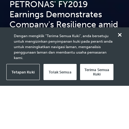
PETRONAS' FY2019
Earnings Demonstrates
Company's Resilience amid
Challenging Market
Dengan mengklik “Terima Semua Kuki”, anda bersetuju
untuk mengizinkan penyimpanan kuki pada peranti anda
Conditions
untuk meningkatkan navigasi laman, menganalisis
penggunaan laman dan membantu usaha pemasaran
kami.
Terima Semua
Tetapan Kuki
Tolak Semua
Kuki
2020 Media Release - 26 Feb
Kuala Lumpur, 26 February 2020
– Amid
challenging market conditions with continued
pressure on commodity prices and margins,