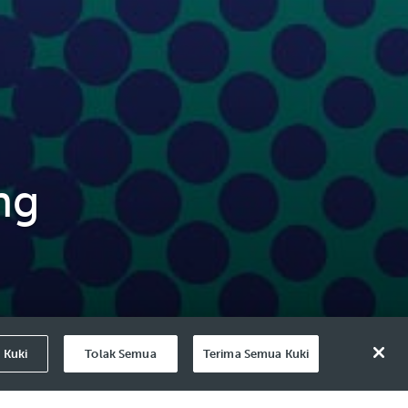
ng
 Kuki
Tolak Semua
Terima Semua Kuki