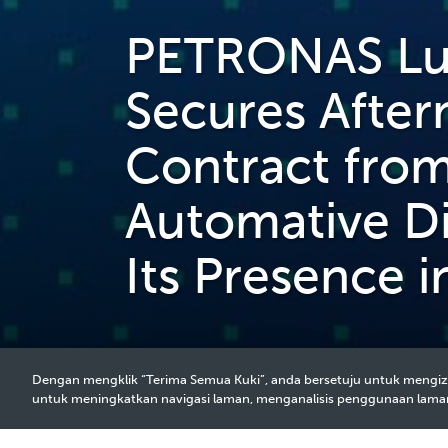
PETRONAS Lub
Secures Afterm
Contract fro
Automative Di
Its Presence i
Dengan mengklik “Terima Semua Kuki”, anda bersetuju untuk mengiz
untuk meningkatkan navigasi laman, menganalisis penggunaan lam
2025 Media Release - 30 Jun