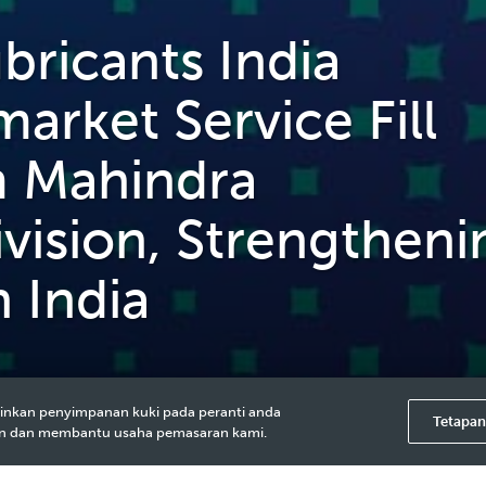
ricants India
arket Service Fill
m Mahindra
vision, Strengtheni
n India
inkan penyimpanan kuki pada peranti anda
Tetapan
an dan membantu usaha pemasaran kami.