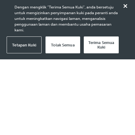
Competitiveness at OGSE
Dengan mengklik “Terima Semua Kuki”, anda bersetuju
untuk mengizinkan penyimpanan kuki pada peranti anda
Partners Day 2026
untuk meningkatkan navigasi laman, menganalisis
penggunaan laman dan membantu usaha pemasaran
kami.
Terima Semua
Tetapan Kuki
Tolak Semua
Kuki
2026 Media Release - 24 Apr
KUALA LUMPUR, 24 April 2026
– PETRONAS
reaffirmed the importance of strengthening
resilience, competitiveness and execution
capability across Malaysia’s oil and gas service
and equipment (OGSE) ecosystem at its OGSE
Partners Day, held today at the Kuala Lumpur
Convention Centre.